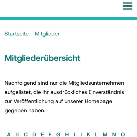
Startseite
Mitglieder
Mitgliederübersicht
Nachfolgend sind nur die Mitgliedsunternehmen
aufgelistet, die ihr ausdrückliches Einverständnis
zur Veröffentlichung auf unserer Homepage
gegeben haben.
A
B
C
D
E
F
G
H
I
J
K
L
M
N
O