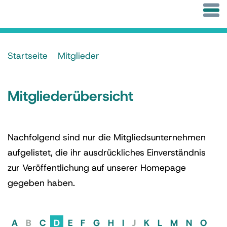
Startseite
Mitglieder
Mitgliederübersicht
Nachfolgend sind nur die Mitgliedsunternehmen
aufgelistet, die ihr ausdrückliches Einverständnis
zur Veröffentlichung auf unserer Homepage
gegeben haben.
A
B
C
D
E
F
G
H
I
J
K
L
M
N
O