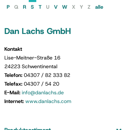
P
Q
R
S
T
U
V
W
X
Y
Z
alle
Dan Lachs GmbH
Kontakt
Lise-Meitner-Straße 16
24223 Schwentinental
Telefon:
04307 / 82 333 82
Telefax:
04307 / 54 20
E-Mail:
info@danlachs.de
Internet:
www.danlachs.com