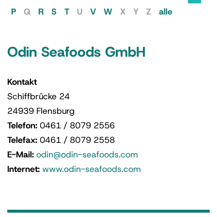
P
Q
R
S
T
U
V
W
X
Y
Z
alle
Odin Seafoods GmbH
Kontakt
Schiffbrücke 24
24939 Flensburg
Telefon:
0461 / 8079 2556
Telefax:
0461 / 8079 2558
E-Mail:
odin@odin-seafoods.com
Internet:
www.odin-seafoods.com