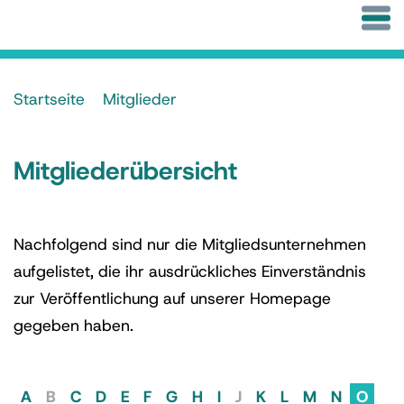
Startseite
Mitglieder
Mitgliederübersicht
Nachfolgend sind nur die Mitgliedsunternehmen
aufgelistet, die ihr ausdrückliches Einverständnis
zur Veröffentlichung auf unserer Homepage
gegeben haben.
A
B
C
D
E
F
G
H
I
J
K
L
M
N
O