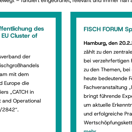
wegt – fundiert eingeordnet, relevant und immer nah a
fentlichung des
FISCH FORUM Spe
EU Cluster of
Hamburg, den 20.2.
zählt zu den zentra
sverband der
bei verzehrfertigen
Fischgroßhandels
zu den Themen, bei
sam mit dem
heute bedeutende Fo
d Europe die
Fachveranstaltung „
iers „CATCH in
bringt führende Ex
nt and Operational
um aktuelle Erkennt
3/2842“.
und erfolgreiche Pr
Wertschöpfungskett
mehr